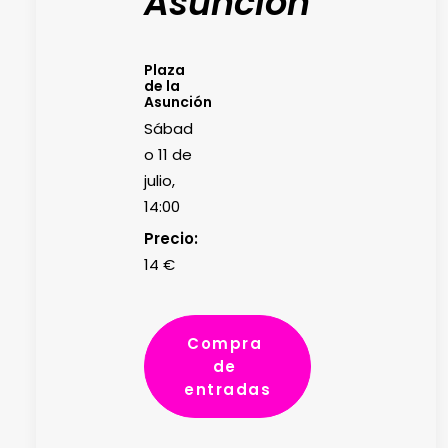
Asunción
Plaza
de la
Asunción
Sábad
o 11 de
julio,
14:00
Precio:
14 €
Compra 
de 
entradas