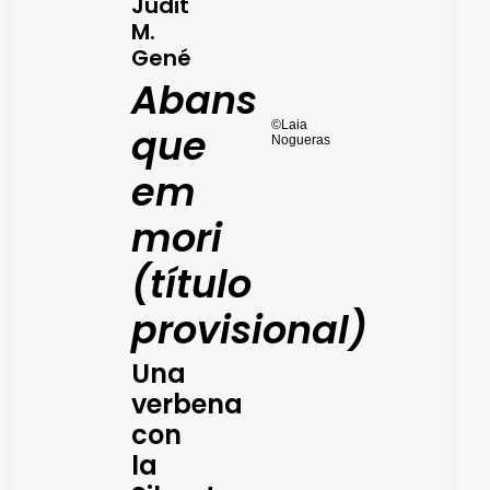
Judit
M.
Aperiti
Gené
us Fem
Matx!
Abans
©Laia
que
Nogueras
em
mori
(título
provisional)
Una
verbena
con
la