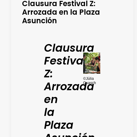
Clausura Festival Z:
Arrozada en la Plaza
Asunción
Clausura
Festival
Z:
©Júlia
Arrozada
Guasch
en
la
Plaza