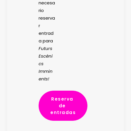
necesa
rio
reserva
r
entrad
a para
Futurs
Escèni
cs
Immin
ents!
Reserva 
de 
entradas