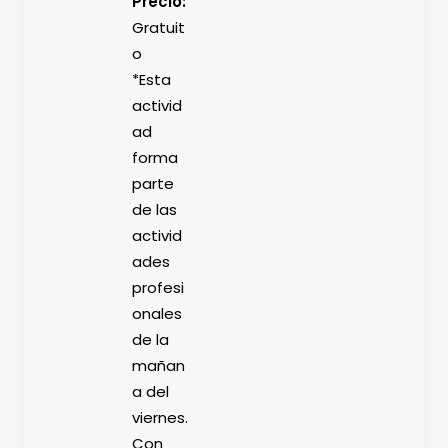
Precio:
Gratuit
o
*Esta
activid
ad
forma
parte
de las
activid
ades
profesi
onales
de la
mañan
a del
viernes.
Con