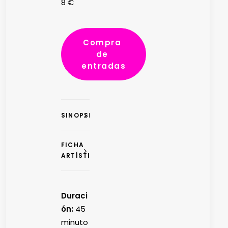
8 €
Compra 
de 
entradas
SINOPSIS
FICHA
ARTÍSTICA
Duraci
ón:
45
minuto