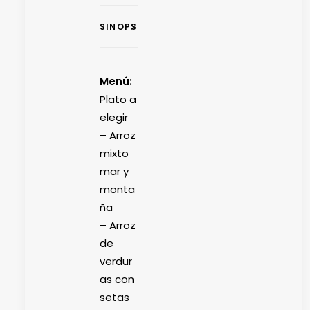
SINOPSIS
Menú:
Plato a
elegir
– Arroz
mixto
mar y
monta
ña
– Arroz
de
verdur
as con
setas