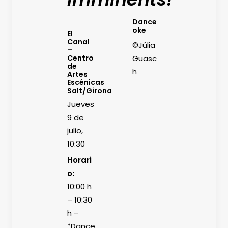
Dance
Futurs
oke
Escènic
El
s
Canal
©Júlia
Immine
–
nts!
Centro
Guasc
de
©Júlia
h
Artes
Escénicas
Guasc
Salt/Girona
h
Jueves
9 de
julio,
10:30
Horari
o:
10:00 h
– 10:30
h –
*Dance