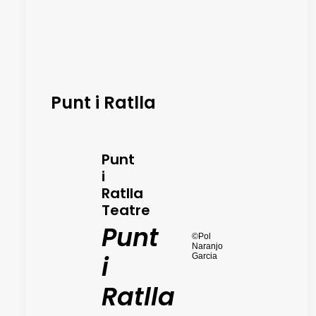
Punt i Ratlla
Punt
i
Ratlla
Teatre
Punt
©Pol
Naranjo
i
Garcia
Ratlla