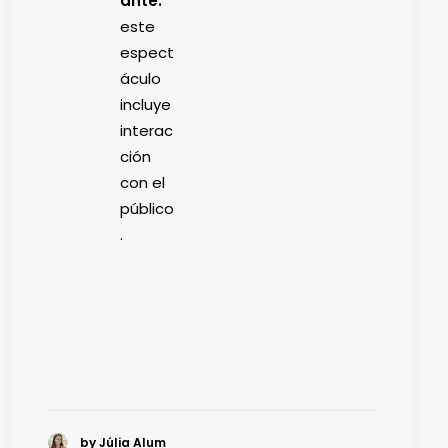
ante:
este
espect
áculo
incluye
interac
ción
con el
público
.
by Júlia Alum