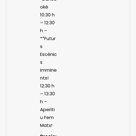
oké
10:30 h
– 12:30
h –
**Futur
s
Escènic
s
immine
nts!
12:30 h
– 13:30
h –
Aperiti
u Fem
Matx!