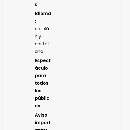
s
Idioma
:
catalá
n y
castell
ano
Espect
áculo
para
todos
los
públic
os
Aviso
import