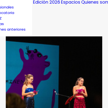
Edición 2026
Espacios
Quienes so
sionales
catoria
Z
ias
ones anteriores