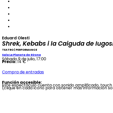
Eduard Olesti
Shrek, Kebabs i la Caiguda de Iugos
TEATRO | PERFORMANCE
Sala La Planeta de Girona
Sábado 9 de julio, 17:00
Precio:
14 €
Compra de entradas
Función accesible:
Este espectáculo cuenta con sonido amplificado, touch 
(clique en cada icono para obtener más información 