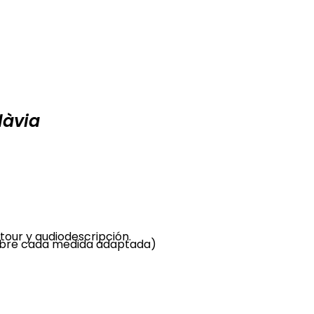
làvia
tour y audiodescripción.
sobre cada medida adaptada)