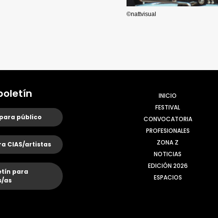
©nattvisual
boletín
INICIO
FESTIVAL
 para público
CONVOCATORIA
PROFESIONALES
ZONA Z
ra CIAS/artistas
NOTICIAS
EDICIÓN 2026
etín para
ESPACIOS
/as