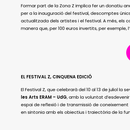
Formar part de la Zona Z implica fer un donatiu anu
per a la inauguració del festival, descomptes únic
actualitzada dels artistes i el festival. A més, els
manera que, per 100 euros invertits, per exemple, l
EL FESTIVAL Z, CINQUENA EDICIÓ
El Festival Z, que celebrarà del 10 al 13 de juliol la
les Arts ERAM – UdG
, amb la voluntat d’esdeveni
espai de reflexió i de transmissió de coneixement 
en sintonia amb els objectius i trajectòria de la fun
escènica.