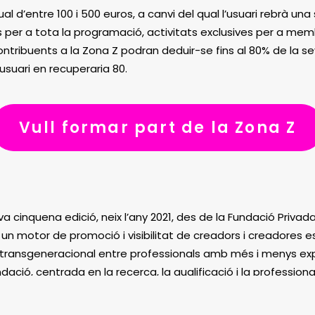
al d’entre 100 i 500 euros, a canvi del qual l’usuari rebrà u
s per a tota la programació, activitats exclusives per a me
 contribuents a la Zona Z podran deduir-se fins al 80% de la s
’usuari en recuperaria 80.
Vull formar part de la Zona Z
 seva cinquena edició, neix l’any 2021, des de la Fundació Privada
r un motor de promoció i visibilitat de creadors i creadore
transgeneracional entre professionals amb més i menys experi
dació, centrada en la recerca, la qualificació i la professional