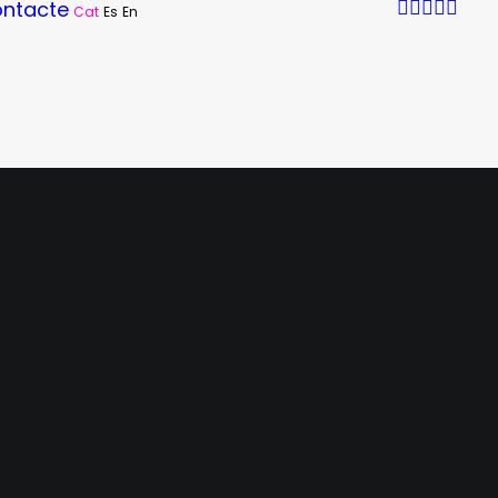
ntacte
Cat
Es
En