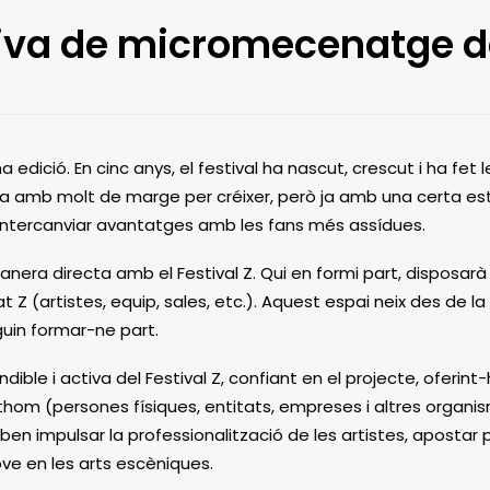
ativa de micromecenatge de
ena edició. En cinc anys, el festival ha nascut, crescut i ha f
ra amb molt de marge per créixer, però ja amb una certa esta
 intercanviar avantatges amb les fans més assídues.
nera directa amb el Festival Z. Qui en formi part, disposar
Z (artistes, equip, sales, etc.). Aquest espai neix des de la
guin formar-ne part.
e i activa del Festival Z, confiant en el projecte, oferint-h
hom (persones físiques, entitats, empreses i altres organis
 troben impulsar la professionalització de les artistes, aposta
ove en les arts escèniques.