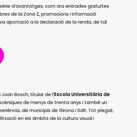
na sèrie d’avantatges, com ara entrades gratuïtes
mbres de la Zona Z, promocions i informació
eva aportació a la declaració de la renda, de tal
 Joan Bosch, titular de l’
Escola Universitària de
s escèniques de menys de trenta anys i també un
ència, als municipis de Girona i Salt. Tot plegat,
ització en els àmbits de la cultura visual i