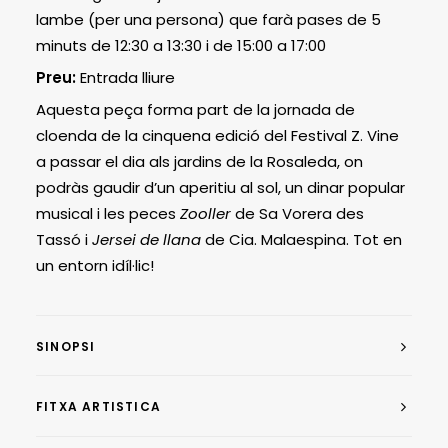
lambe (per una persona) que farà pases de 5
minuts de 12:30 a 13:30 i de 15:00 a 17:00
Preu:
Entrada lliure
Aquesta peça forma part de la jornada de
cloenda de la cinquena edició del Festival Z. Vine
a passar el dia als jardins de la Rosaleda, on
podràs gaudir d’un aperitiu al sol, un dinar popular
musical i les peces
Zooller
de Sa Vorera des
Tassó i
Jersei de llana
de Cia. Malaespina. Tot en
un entorn idíl·lic!
SINOPSI
FITXA ARTISTICA