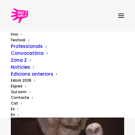
Inici
Festival
Professionals
Convocatòria
Zona Z
Notícies
Edicions anteriors
Edició 2026
Espais
Qui som
Contacte
Cat
Es
En