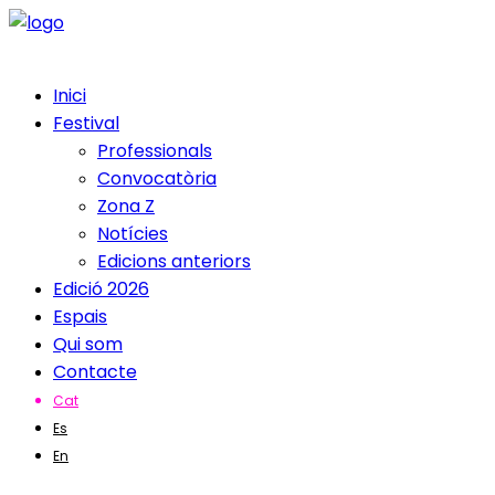
Inici
Festival
Professionals
Convocatòria
Zona Z
Notícies
Edicions anteriors
Edició 2026
Espais
Qui som
Contacte
Cat
Es
En