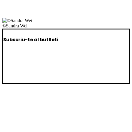
©Sandra Wei
Subscriu-te al butlletí
Vull rebre el butlletí per a públic
Vull rebre el butlletí per a CIES/artistes
Vull rebre el butlletí per a Programadors/es
INICI
QUI SOM
FESTIVAL
CONTACTE
CONVOCATÒRIA
POLÍTICA DE PRIVACITAT
PROFESSIONALS
POLÍTICA DE COOKIES
ZONA Z
NOTÍCIES
EDICIÓ 2026